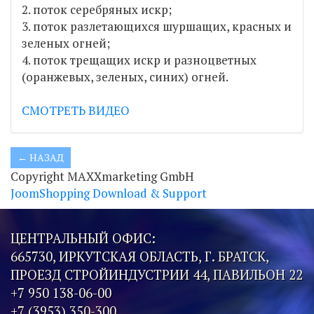
2. поток серебряных искр;
3. поток разлетающихся шуршащих, красных и
зеленых огней;
4. поток трещащих искр и разноцветных
(оранжевых, зеленых, синих) огней.
СМОТРЕТЬ ВИДЕО
Copyright MAXXmarketing GmbH
JoomShopping Download & Support
ЦЕНТРАЛЬНЫЙ ОФИС:
665730, ИРКУТСКАЯ ОБЛАСТЬ, Г. БРАТСК,
ПРОЕЗД СТРОЙИНДУСТРИИ 44, ПАВИЛЬОН 22
+7 950 138-06-00
+7 (3953) 350-300