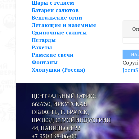
Шары с гелием
Батареи салютов
Бенгальские огни
Летающие и наземные
Оп
Одиночные салюты
Петарды
Ракеты
Римские свечи
Фонтаны
Copyr
Хлопушки (Россия)
JoomS
ЦЕНТРАЛЬНЫЙ ОФИС:
665730, ИРКУТСКАЯ
ОБЛАСТЬ, Г. БРАТСК,
ПРОЕЗД СТРОЙИНДУСТРИИ
44, ПАВИЛЬОН 22
+7 950 138-06-00