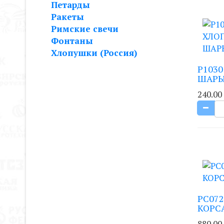
Петарды
Ракеты
Римские свечи
Фонтаны
Хлопушки (Россия)
Р103
ШАРЫ*
240.00
РС072
КОРСА
880.00