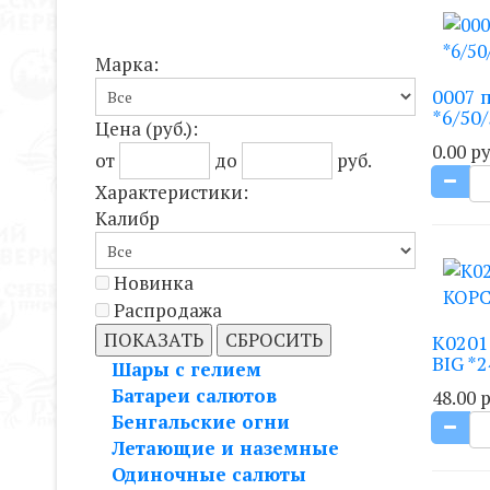
Марка:
0007 
*6/50/
Цена
(руб.)
:
0.00 ру
от
до
руб.
Характеристики:
Калибр
Новинка
Распродажа
ПОКАЗАТЬ
СБРОСИТЬ
K0201
BIG *2
Шары с гелием
Батареи салютов
48.00 р
Бенгальские огни
Летающие и наземные
Одиночные салюты