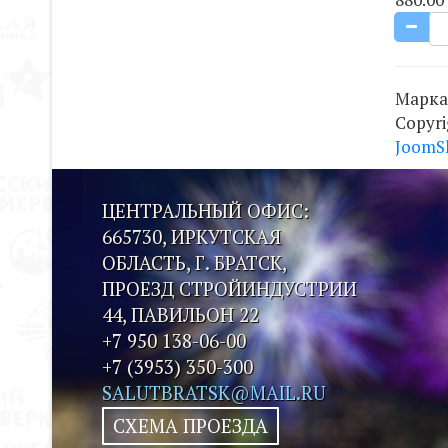
Марка
Copyr
JoomS
ЦЕНТРАЛЬНЫЙ ОФИС:
665730, ИРКУТСКАЯ
ОБЛАСТЬ, Г. БРАТСК,
ПРОЕЗД СТРОЙИНДУСТРИИ
44, ПАВИЛЬОН 22
+7 950 138-06-00
+7 (3953) 350-300
SALUTBRATSK@MAIL.RU
СХЕМА ПРОЕЗДА