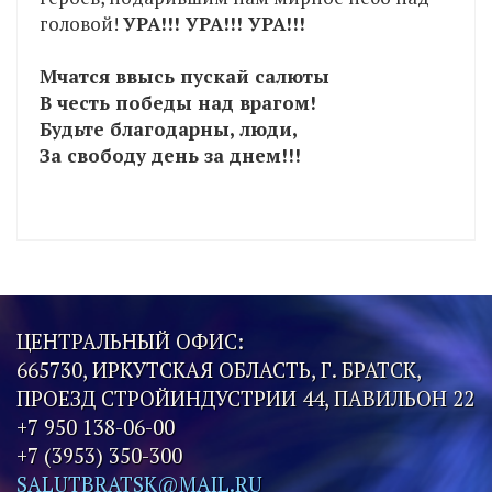
головой!
УРА!!! УРА!!! УРА!!!
Мчатся ввысь пускай салюты
В честь победы над врагом!
Будьте благодарны, люди,
За свободу день за днем!!!
ЦЕНТРАЛЬНЫЙ ОФИС:
665730, ИРКУТСКАЯ ОБЛАСТЬ, Г. БРАТСК,
ПРОЕЗД СТРОЙИНДУСТРИИ 44, ПАВИЛЬОН 22
+7 950 138-06-00
+7 (3953) 350-300
SALUTBRATSK@MAIL.RU